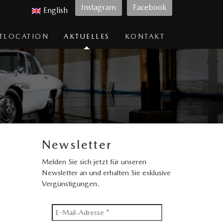
Instagram
Facebook
English
TLOCATION
AKTUELLES
KONTAKT
Newsletter
Melden Sie sich jetzt für unseren
Newsletter an und erhalten Sie exklusive
Vergünstigungen.