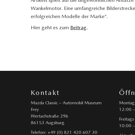
Wankelmotor. Eine umfangreiche Bilderstrecke
erfolgreichen Modelle der Marke“.
Hier geht es zum
Beitrag
.
Kontakt
Öff
Mazda Classic – Automobil Museum
Montags
Frey
12:00 –
Wertachstraße 29b
Freitags
86153 Augsburg
10:00 –
Telefon: +49 (0) 821 420 607 30