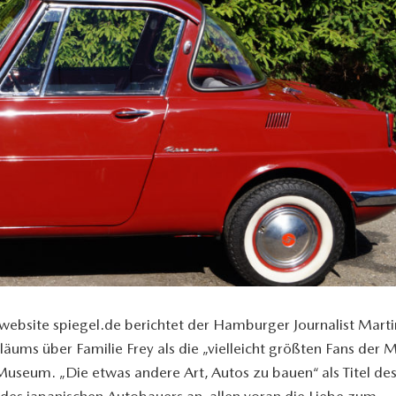
nwebsite spiegel.de berichtet der Hamburger Journalist Marti
äums über Familie Frey als die „vielleicht größten Fans der M
useum. „Die etwas andere Art, Autos zu bauen“ als Titel de
 des japanischen Autobauers an, allen voran die Liebe zum