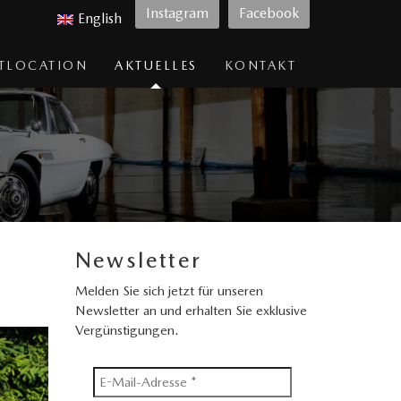
Instagram
Facebook
English
TLOCATION
AKTUELLES
KONTAKT
Newsletter
Melden Sie sich jetzt für unseren
Newsletter an und erhalten Sie exklusive
Vergünstigungen.