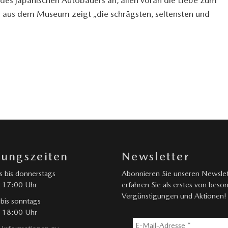
 aus dem Museum zeigt „die schrägsten, seltensten und
nungszeiten
Newsletter
 bis donnerstags
Abonnieren Sie unseren Newslet
 17:00 Uhr
erfahren Sie als erstes von beso
Vergünstigungen und Aktionen!
 bis sonntags
 18:00 Uhr