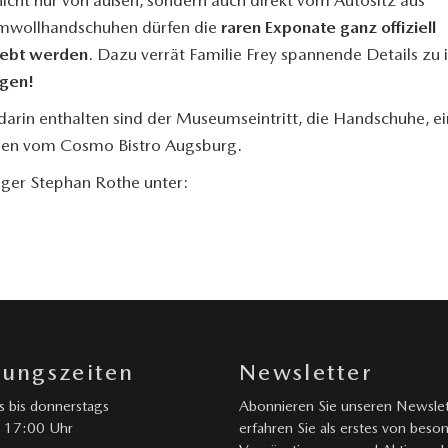
umwollhandschuhen dürfen die
raren Exponate ganz offiziell
lebt werden
. Dazu verrät Familie Frey spannende Details zu 
igen!
, darin enthalten sind der Museumseintritt, die Handschuhe, ei
en vom Cosmo Bistro Augsburg.
er Stephan Rothe unter:
nungszeiten
Newsletter
 bis donnerstags
Abonnieren Sie unseren Newslet
 17:00 Uhr
erfahren Sie als erstes von beso