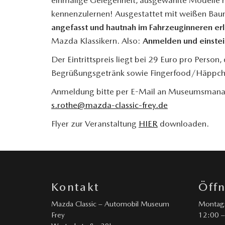
kennenzulernen! Ausgestattet mit weißen Ba
angefasst und hautnah im Fahrzeuginneren er
Mazda Klassikern. Also:
Anmelden und einste
Der Eintrittspreis liegt bei 29 Euro pro Person
Begrüßungsgetränk sowie Fingerfood/Häppch
Anmeldung bitte per E-Mail an Museumsmanag
s.rothe@mazda-classic-frey.de
Flyer zur Veranstaltung
HIER
downloaden.
Kontakt
Öff
Mazda Classic – Automobil Museum
Montags
Frey
12:00 –