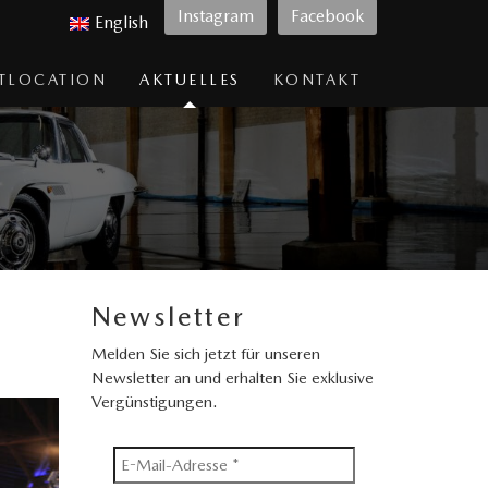
Instagram
Facebook
English
TLOCATION
AKTUELLES
KONTAKT
Newsletter
Melden Sie sich jetzt für unseren
Newsletter an und erhalten Sie exklusive
Vergünstigungen.