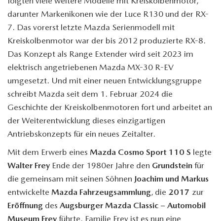
folgten viele weitere Modelle mit Kreiskolbenmotor,
darunter Markenikonen wie der Luce R130 und der RX-
7. Das vorerst letzte Mazda Serienmodell mit
Kreiskolbenmotor war der bis 2012 produzierte RX-8.
Das Konzept als Range Extender wird seit 2023 im
elektrisch angetriebenen Mazda MX-30 R-EV
umgesetzt. Und mit einer neuen Entwicklungsgruppe
schreibt Mazda seit dem 1. Februar 2024 die
Geschichte der Kreiskolbenmotoren fort und arbeitet an
der Weiterentwicklung dieses einzigartigen
Antriebskonzepts für ein neues Zeitalter.
Mit dem Erwerb eines
Mazda Cosmo Sport 110 S
legte
Walter Frey
Ende der 1980er Jahre den
Grundstein
für
die gemeinsam mit seinen Söhnen
Joachim und Markus
entwickelte
Mazda Fahrzeugsammlung
, die
2017
zur
Eröffnung
des
Augsburger Mazda Classic – Automobil
Museum Frey
führte. Familie Frey ist es nun eine