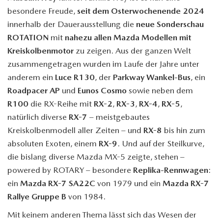
besondere Freude,
seit dem Osterwochenende 2024
innerhalb der Dauerausstellung die
neue Sonderschau
ROTATION
mit
nahezu allen Mazda Modellen mit
Kreiskolbenmotor
zu zeigen. Aus der ganzen Welt
zusammengetragen wurden im Laufe der Jahre unter
anderem ein
Luce R130
, der
Parkway Wankel-Bus
, ein
Roadpacer AP
und
Eunos Cosmo
sowie neben dem
R100
die RX-Reihe mit
RX-2
,
RX-3
,
RX-4
,
RX-5
,
natürlich diverse
RX-7
– meistgebautes
Kreiskolbenmodell aller Zeiten – und
RX-8
bis hin zum
absoluten Exoten, einem
RX-9
. Und auf der Steilkurve,
die bislang diverse Mazda
MX-5
zeigte, stehen –
powered by ROTARY – besondere
Replika-Rennwagen
:
ein
Mazda RX-7 SA22C
von 1979 und ein
Mazda RX-7
Rallye Gruppe B
von 1984.
Mit keinem anderen Thema lässt sich das Wesen der