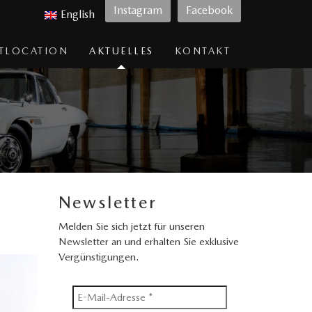
Instagram
Facebook
English
TLOCATION
AKTUELLES
KONTAKT
Newsletter
Melden Sie sich jetzt für unseren
Newsletter an und erhalten Sie exklusive
Vergünstigungen.