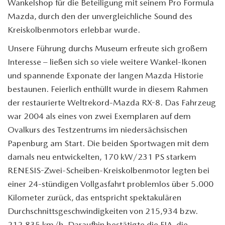
Wankelshop für die Beteiligung mit seinem Pro Formula
Mazda, durch den der unvergleichliche Sound des
Kreiskolbenmotors erlebbar wurde.
Unsere Führung durchs Museum erfreute sich großem
Interesse – ließen sich so viele weitere Wankel-Ikonen
und spannende Exponate der langen Mazda Historie
bestaunen. Feierlich enthüllt wurde in diesem Rahmen
der restaurierte Weltrekord-Mazda RX-8. Das Fahrzeug
war 2004 als eines von zwei Exemplaren auf dem
Ovalkurs des Testzentrums im niedersächsischen
Papenburg am Start. Die beiden Sportwagen mit dem
damals neu entwickelten, 170 kW/231 PS starkem
RENESIS-Zwei-Scheiben-Kreiskolbenmotor legten bei
einer 24-stündigen Vollgasfahrt problemlos über 5.000
Kilometer zurück, das entspricht spektakulären
Durchschnittsgeschwindigkeiten von 215,934 bzw.
212,835 km/h. Daraufhin bestätigte die FIA, die